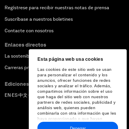
Regístrese para recibir nuestras notas de prensa
Suscríbase a nuestros boletines
Contacte con nosotros
Enlaces directos
La sostenibilidad en el Foro
Esta página web usa cookies
Carreras profesionales
Las cookies de este sitio web se usan
para personalizar el contenido y los
anuncios, ofrecer funciones de redes
Ediciones en otros idiomas
sociales y analizar el tráfico. Además,
compartimos información sobre el uso
EN
ES
中文
日本語
▪
▪
▪
que haga del sitio web con nuestros
partners de redes sociales, publicidad y
análisis web, quienes pueden
combinarla con otra información que les
haya proporcionado o que hayan
recopilado a partir del uso que haya
Denegar