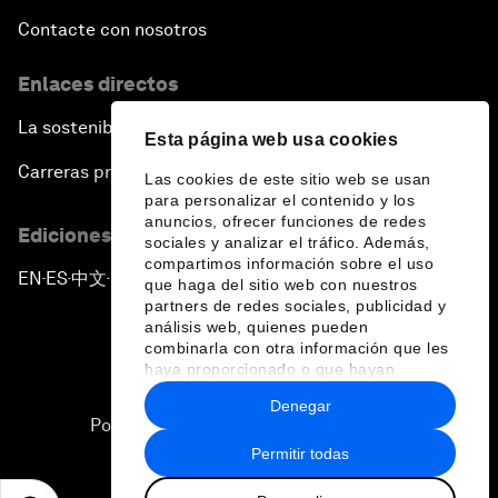
Contacte con nosotros
Enlaces directos
La sostenibilidad en el Foro
Esta página web usa cookies
Carreras profesionales
Las cookies de este sitio web se usan
para personalizar el contenido y los
anuncios, ofrecer funciones de redes
Ediciones en otros idiomas
sociales y analizar el tráfico. Además,
compartimos información sobre el uso
EN
ES
中文
日本語
▪
▪
▪
que haga del sitio web con nuestros
partners de redes sociales, publicidad y
análisis web, quienes pueden
combinarla con otra información que les
haya proporcionado o que hayan
recopilado a partir del uso que haya
Denegar
hecho de sus servicios.
Política de privacidad y normas de uso
Permitir todas
Sitemap