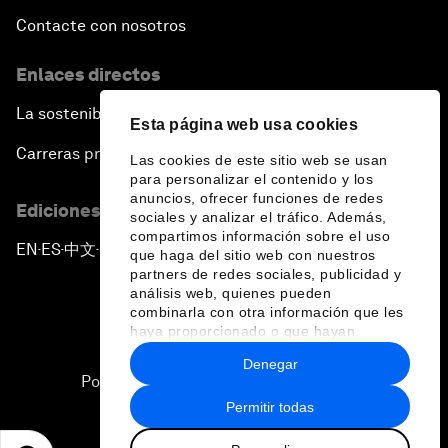
Contacte con nosotros
Enlaces directos
La sostenibilidad en el Foro
Esta página web usa cookies
Carreras profesionales
Las cookies de este sitio web se usan
para personalizar el contenido y los
anuncios, ofrecer funciones de redes
Ediciones en otros idiomas
sociales y analizar el tráfico. Además,
compartimos información sobre el uso
EN
ES
中文
日本語
▪
▪
▪
que haga del sitio web con nuestros
partners de redes sociales, publicidad y
análisis web, quienes pueden
combinarla con otra información que les
haya proporcionado o que hayan
recopilado a partir del uso que haya
Denegar
hecho de sus servicios.
Política de privacidad y normas de uso
Permitir todas
Sitemap