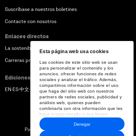
Suscríbase a nuestros boletines
Contacte con nosotros
Enlaces directos
La sostenibilidad en el Foro
Esta página web usa cookies
Carreras profesionales
Las cookies de este sitio web se usan
para personalizar el contenido y los
anuncios, ofrecer funciones de redes
Ediciones en otros idiomas
sociales y analizar el tráfico. Además,
compartimos información sobre el uso
EN
ES
中文
日本語
▪
▪
▪
que haga del sitio web con nuestros
partners de redes sociales, publicidad y
análisis web, quienes pueden
combinarla con otra información que les
haya proporcionado o que hayan
recopilado a partir del uso que haya
Denegar
hecho de sus servicios.
Política de privacidad y normas de uso