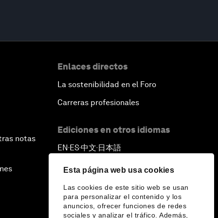
Enlaces directos
La sostenibilidad en el Foro
Carreras profesionales
Ediciones en otros idiomas
tras notas
EN
ES
中文
日本語
▪
▪
▪
ines
Esta página web usa cookies
Las cookies de este sitio web se usan
para personalizar el contenido y los
anuncios, ofrecer funciones de redes
sociales y analizar el tráfico. Además,