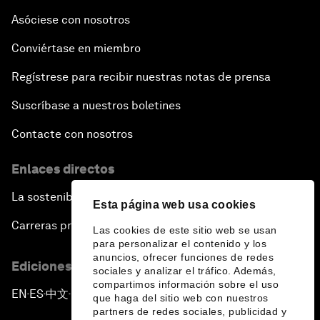
Asóciese con nosotros
Conviértase en miembro
Regístrese para recibir nuestras notas de prensa
Suscríbase a nuestros boletines
Contacte con nosotros
Enlaces directos
La sostenibilidad en el Foro
Esta página web usa cookies
Carreras profesionales
Las cookies de este sitio web se usan
para personalizar el contenido y los
anuncios, ofrecer funciones de redes
Ediciones en otros idiomas
sociales y analizar el tráfico. Además,
compartimos información sobre el uso
EN
ES
中文
日本語
▪
▪
▪
que haga del sitio web con nuestros
partners de redes sociales, publicidad y