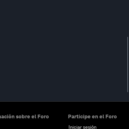
ación sobre el Foro
Participe en el Foro
Iniciar sesión