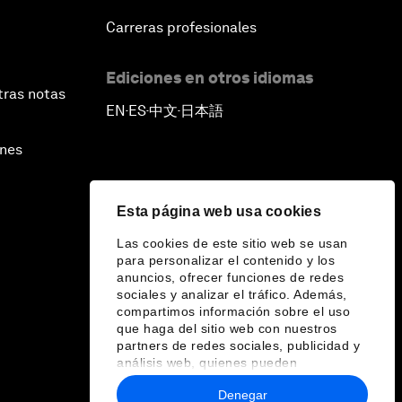
Carreras profesionales
Ediciones en otros idiomas
tras notas
EN
ES
中文
日本語
▪
▪
▪
ines
Esta página web usa cookies
Las cookies de este sitio web se usan
para personalizar el contenido y los
anuncios, ofrecer funciones de redes
sociales y analizar el tráfico. Además,
compartimos información sobre el uso
que haga del sitio web con nuestros
partners de redes sociales, publicidad y
análisis web, quienes pueden
combinarla con otra información que les
Denegar
haya proporcionado o que hayan