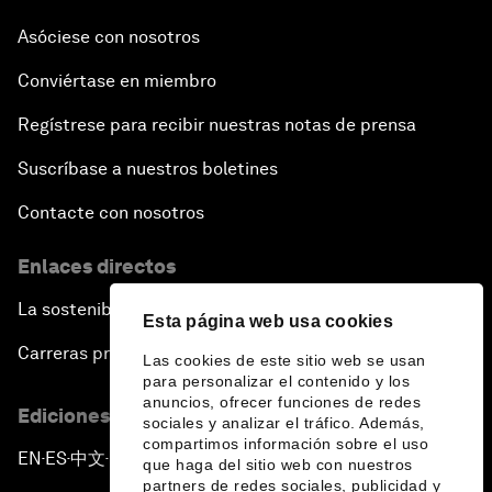
Asóciese con nosotros
Conviértase en miembro
Regístrese para recibir nuestras notas de prensa
Suscríbase a nuestros boletines
Contacte con nosotros
Enlaces directos
La sostenibilidad en el Foro
Esta página web usa cookies
Carreras profesionales
Las cookies de este sitio web se usan
para personalizar el contenido y los
anuncios, ofrecer funciones de redes
Ediciones en otros idiomas
sociales y analizar el tráfico. Además,
compartimos información sobre el uso
EN
ES
中文
日本語
▪
▪
▪
que haga del sitio web con nuestros
partners de redes sociales, publicidad y