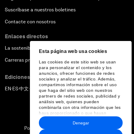
Suscríbase a nuestros boletines
Contacte con nosotros
Enlaces directos
La sostenibilidad en el Foro
Esta página web usa cookies
Carreras profesionales
Las cookies de este sitio web se usan
para personalizar el contenido y los
anuncios, ofrecer funciones de redes
Ediciones en otros idiomas
sociales y analizar el tráfico. Además,
compartimos información sobre el uso
EN
ES
中文
日本語
▪
▪
▪
que haga del sitio web con nuestros
partners de redes sociales, publicidad y
análisis web, quienes pueden
combinarla con otra información que les
haya proporcionado o que hayan
recopilado a partir del uso que haya
Denegar
hecho de sus servicios.
Política de privacidad y normas de uso