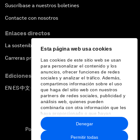
Suscríbase a nuestros boletines
Contacte con nosotros
Enlaces directos
La sostenibilidad en el Foro
Esta página web usa cookies
Carreras profesionales
Las cookies de este sitio web se usan
para personalizar el contenido y los
anuncios, ofrecer funciones de redes
Ediciones en otros idiomas
sociales y analizar el tráfico. Además,
compartimos información sobre el uso
EN
ES
中文
日本語
▪
▪
▪
que haga del sitio web con nuestros
partners de redes sociales, publicidad y
análisis web, quienes pueden
combinarla con otra información que les
haya proporcionado o que hayan
recopilado a partir del uso que haya
Denegar
hecho de sus servicios.
Política de privacidad y normas de uso
Permitir todas