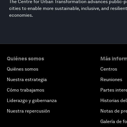
The Centre for Urban Transformation advances public-pr
cities to enable more sustainable, inclusive, and resilie
economies.
Quiénes somos
Más inform
Quiénes somos
Centros
Nuestra estrategia
Reuniones
Cómo trabajamos
Partes inter
Liderazgo y gobernanza
Historias del
Nuestra repercusión
Notas de pr
Galería de f