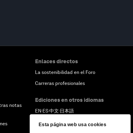
Enlaces directos
La sostenibilidad en el Foro
Carreras profesionales
Ediciones en otros idiomas
tras notas
EN
ES
中文
日本語
▪
▪
▪
ines
Esta página web usa cookies