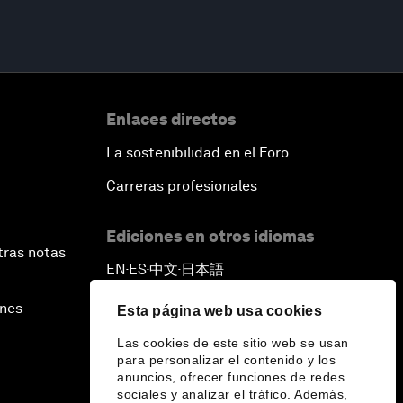
Enlaces directos
La sostenibilidad en el Foro
Carreras profesionales
Ediciones en otros idiomas
tras notas
EN
ES
中文
日本語
▪
▪
▪
ines
Esta página web usa cookies
Las cookies de este sitio web se usan
para personalizar el contenido y los
anuncios, ofrecer funciones de redes
sociales y analizar el tráfico. Además,