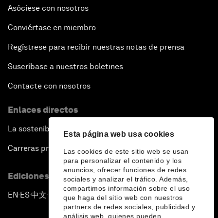
Asóciese con nosotros
Conviértase en miembro
Regístrese para recibir nuestras notas de prensa
Suscríbase a nuestros boletines
Contacte con nosotros
Enlaces directos
La sostenibilidad en el Foro
Esta página web usa cookies
Carreras profesionales
Las cookies de este sitio web se usan
para personalizar el contenido y los
anuncios, ofrecer funciones de redes
Ediciones en otros idiomas
sociales y analizar el tráfico. Además,
compartimos información sobre el uso
EN
ES
中文
日本語
▪
▪
▪
que haga del sitio web con nuestros
partners de redes sociales, publicidad y
análisis web, quienes pueden