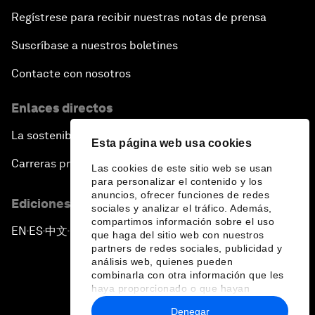
Regístrese para recibir nuestras notas de prensa
Suscríbase a nuestros boletines
Contacte con nosotros
Enlaces directos
La sostenibilidad en el Foro
Esta página web usa cookies
Carreras profesionales
Las cookies de este sitio web se usan
para personalizar el contenido y los
anuncios, ofrecer funciones de redes
Ediciones en otros idiomas
sociales y analizar el tráfico. Además,
compartimos información sobre el uso
EN
ES
中文
日本語
▪
▪
▪
que haga del sitio web con nuestros
partners de redes sociales, publicidad y
análisis web, quienes pueden
combinarla con otra información que les
haya proporcionado o que hayan
recopilado a partir del uso que haya
Denegar