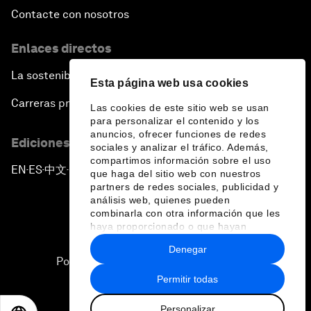
Contacte con nosotros
Enlaces directos
La sostenibilidad en el Foro
Esta página web usa cookies
Carreras profesionales
Las cookies de este sitio web se usan
para personalizar el contenido y los
anuncios, ofrecer funciones de redes
Ediciones en otros idiomas
sociales y analizar el tráfico. Además,
compartimos información sobre el uso
EN
ES
中文
日本語
▪
▪
▪
que haga del sitio web con nuestros
partners de redes sociales, publicidad y
análisis web, quienes pueden
combinarla con otra información que les
haya proporcionado o que hayan
recopilado a partir del uso que haya
Denegar
hecho de sus servicios.
Política de privacidad y normas de uso
Permitir todas
Sitemap
Personalizar