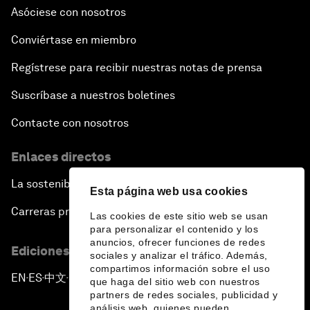
Asóciese con nosotros
Conviértase en miembro
Regístrese para recibir nuestras notas de prensa
Suscríbase a nuestros boletines
Contacte con nosotros
Enlaces directos
La sostenibilidad en el Foro
Esta página web usa cookies
Carreras profesionales
Las cookies de este sitio web se usan
para personalizar el contenido y los
anuncios, ofrecer funciones de redes
Ediciones en otros idiomas
sociales y analizar el tráfico. Además,
compartimos información sobre el uso
EN
ES
中文
日本語
▪
▪
▪
que haga del sitio web con nuestros
partners de redes sociales, publicidad y
análisis web, quienes pueden