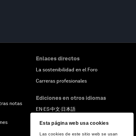
Enlaces directos
La sostenibilidad en el Foro
Carreras profesionales
Ediciones en otros idiomas
tras notas
EN
ES
中文
日本語
▪
▪
▪
ines
Esta página web usa cookies
Las cookies de este sitio web se usan