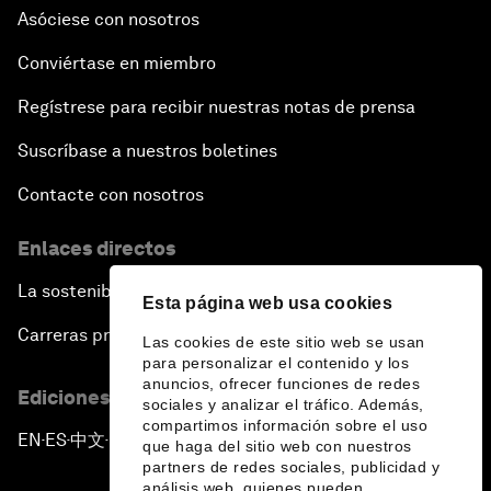
Asóciese con nosotros
Conviértase en miembro
Regístrese para recibir nuestras notas de prensa
Suscríbase a nuestros boletines
Contacte con nosotros
Enlaces directos
La sostenibilidad en el Foro
Esta página web usa cookies
Carreras profesionales
Las cookies de este sitio web se usan
para personalizar el contenido y los
anuncios, ofrecer funciones de redes
Ediciones en otros idiomas
sociales y analizar el tráfico. Además,
compartimos información sobre el uso
EN
ES
中文
日本語
▪
▪
▪
que haga del sitio web con nuestros
partners de redes sociales, publicidad y
análisis web, quienes pueden