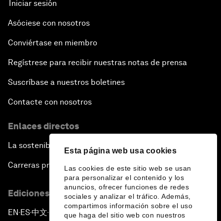
Iniciar sesión
Asóciese con nosotros
Conviértase en miembro
Regístrese para recibir nuestras notas de prensa
Suscríbase a nuestros boletines
Contacte con nosotros
Enlaces directos
La sostenibilidad en el Foro
Esta página web usa cookies
Carreras profesionales
Las cookies de este sitio web se usan
para personalizar el contenido y los
anuncios, ofrecer funciones de redes
Ediciones en otros idiomas
sociales y analizar el tráfico. Además,
compartimos información sobre el uso
EN
ES
中文
日本語
▪
▪
▪
que haga del sitio web con nuestros