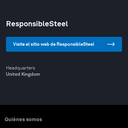
ResponsibleSteel
Visite el sitio web de ResponsibleSteel
Headquarters
United Kingdom
Quiénes somos