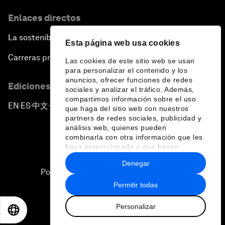
Enlaces directos
La sostenibilidad en el Foro
Esta página web usa cookies
Carreras profesionales
Las cookies de este sitio web se usan
para personalizar el contenido y los
anuncios, ofrecer funciones de redes
Ediciones en otros idiomas
sociales y analizar el tráfico. Además,
compartimos información sobre el uso
EN
ES
中文
日本語
▪
▪
▪
que haga del sitio web con nuestros
partners de redes sociales, publicidad y
análisis web, quienes pueden
combinarla con otra información que les
haya proporcionado o que hayan
recopilado a partir del uso que haya
Denegar
hecho de sus servicios.
Política de privacidad y normas de uso
Permitir todas
Sitemap
Personalizar
©
2026
Foro Económico Mundial
EN
ES
中文
日本語