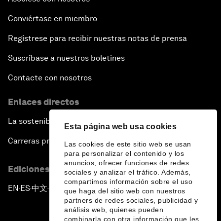
Conviértase en miembro
Regístrese para recibir nuestras notas de prensa
Suscríbase a nuestros boletines
Contacte con nosotros
Enlaces directos
La sostenibilidad en el Foro
Esta página web usa cookies
Carreras profesionales
Las cookies de este sitio web se usan
para personalizar el contenido y los
anuncios, ofrecer funciones de redes
Ediciones en otros idiomas
sociales y analizar el tráfico. Además,
compartimos información sobre el uso
EN
ES
中文
日本語
▪
▪
▪
que haga del sitio web con nuestros
partners de redes sociales, publicidad y
análisis web, quienes pueden
combinarla con otra información que les