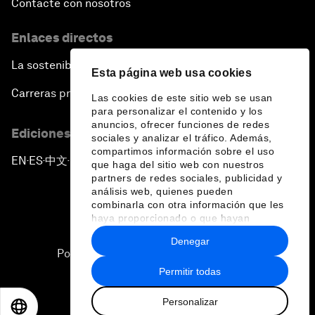
Contacte con nosotros
Enlaces directos
La sostenibilidad en el Foro
Esta página web usa cookies
Carreras profesionales
Las cookies de este sitio web se usan
para personalizar el contenido y los
anuncios, ofrecer funciones de redes
Ediciones en otros idiomas
sociales y analizar el tráfico. Además,
compartimos información sobre el uso
EN
ES
中文
日本語
▪
▪
▪
que haga del sitio web con nuestros
partners de redes sociales, publicidad y
análisis web, quienes pueden
combinarla con otra información que les
haya proporcionado o que hayan
recopilado a partir del uso que haya
Denegar
hecho de sus servicios.
Política de privacidad y normas de uso
Permitir todas
Sitemap
Personalizar
©
2026
Foro Económico Mundial
EN
ES
中文
日本語