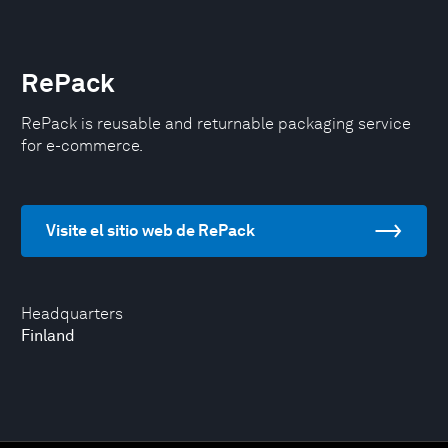
RePack
RePack is reusable and returnable packaging service
for e-commerce.
Visite el sitio web de RePack
Headquarters
Finland