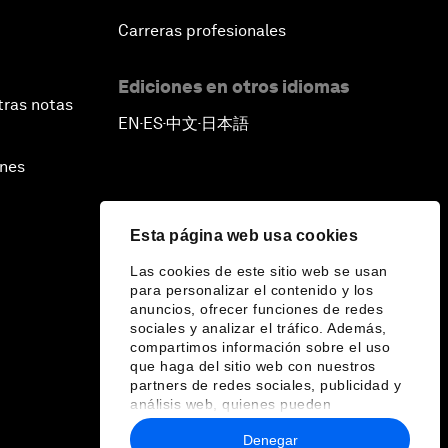
Carreras profesionales
Ediciones en otros idiomas
tras notas
EN
ES
中文
日本語
▪
▪
▪
ines
Esta página web usa cookies
Las cookies de este sitio web se usan
para personalizar el contenido y los
anuncios, ofrecer funciones de redes
sociales y analizar el tráfico. Además,
compartimos información sobre el uso
que haga del sitio web con nuestros
partners de redes sociales, publicidad y
análisis web, quienes pueden
combinarla con otra información que les
Denegar
haya proporcionado o que hayan