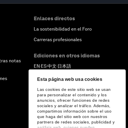
Enlaces directos
La sostenibilidad en el Foro
Carreras profesionales
Ediciones en otros idiomas
tras notas
EN
ES
中文
日本語
▪
▪
▪
ines
Esta página web usa cookies
Las cookies de este sitio web se usan
para personalizar el contenido y los
anuncios, ofrecer funciones de redes
sociales y analizar el tráfico. Además,
compartimos información sobre el uso
que haga del sitio web con nuestros
partners de redes sociales, publicidad y
análisis web, quienes pueden