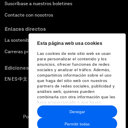
Suscríbase a nuestros boletines
Contacte con nosotros
Enlaces directos
La sostenibilidad en el Foro
Esta página web usa cookies
Carreras profesionales
Las cookies de este sitio web se usan
para personalizar el contenido y los
anuncios, ofrecer funciones de redes
Ediciones en otros idiomas
sociales y analizar el tráfico. Además,
compartimos información sobre el uso
EN
ES
中文
日本語
▪
▪
▪
que haga del sitio web con nuestros
partners de redes sociales, publicidad y
análisis web, quienes pueden
combinarla con otra información que les
haya proporcionado o que hayan
recopilado a partir del uso que haya
Denegar
hecho de sus servicios.
Política de privacidad y normas de uso
Permitir todas
Sitemap