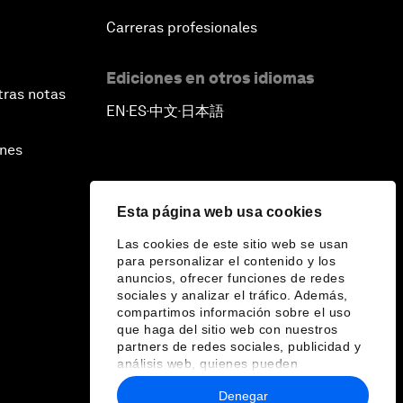
Carreras profesionales
Ediciones en otros idiomas
tras notas
EN
ES
中文
日本語
▪
▪
▪
ines
Esta página web usa cookies
Las cookies de este sitio web se usan
para personalizar el contenido y los
anuncios, ofrecer funciones de redes
sociales y analizar el tráfico. Además,
compartimos información sobre el uso
que haga del sitio web con nuestros
partners de redes sociales, publicidad y
análisis web, quienes pueden
combinarla con otra información que les
Denegar
haya proporcionado o que hayan