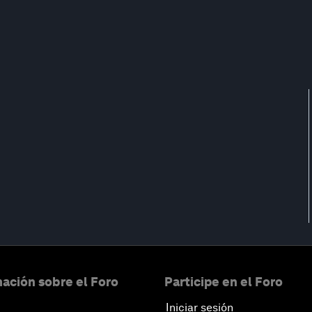
ación sobre el Foro
Participe en el Foro
Iniciar sesión