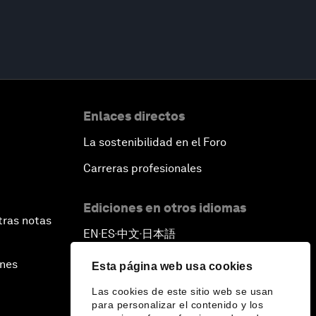
Enlaces directos
La sostenibilidad en el Foro
Carreras profesionales
Ediciones en otros idiomas
tras notas
EN
ES
中文
日本語
▪
▪
▪
ines
Esta página web usa cookies
Las cookies de este sitio web se usan
para personalizar el contenido y los