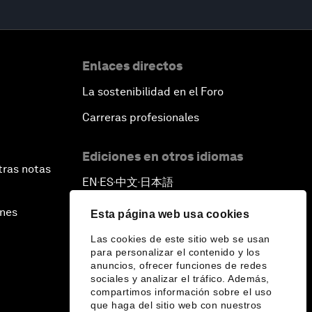
Enlaces directos
La sostenibilidad en el Foro
Carreras profesionales
Ediciones en otros idiomas
tras notas
EN
ES
中文
日本語
▪
▪
▪
ines
Esta página web usa cookies
Las cookies de este sitio web se usan
para personalizar el contenido y los
anuncios, ofrecer funciones de redes
sociales y analizar el tráfico. Además,
compartimos información sobre el uso
que haga del sitio web con nuestros