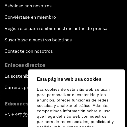
Asóciese con nosotros
Conviértase en miembro
Regístrese para recibir nuestras notas de prensa
Suscríbase a nuestros boletines
Contacte con nosotros
Enlaces directos
La sostenibilidad en el Foro
Esta página web usa cookies
Carreras profesionales
Las cookies de este sitio web se usan
para personalizar el contenido y los
anuncios, ofrecer funciones de redes
Ediciones en otros idiomas
sociales y analizar el tráfico. Además,
compartimos información sobre el uso
EN
ES
中文
日本語
▪
▪
▪
que haga del sitio web con nuestros
partners de redes sociales, publicidad y