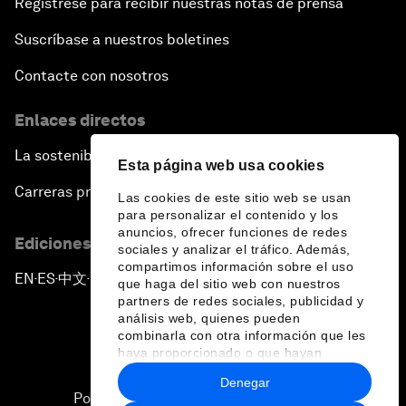
Regístrese para recibir nuestras notas de prensa
Suscríbase a nuestros boletines
Contacte con nosotros
Enlaces directos
La sostenibilidad en el Foro
Esta página web usa cookies
Carreras profesionales
Las cookies de este sitio web se usan
para personalizar el contenido y los
anuncios, ofrecer funciones de redes
Ediciones en otros idiomas
sociales y analizar el tráfico. Además,
compartimos información sobre el uso
EN
ES
中文
日本語
▪
▪
▪
que haga del sitio web con nuestros
partners de redes sociales, publicidad y
análisis web, quienes pueden
combinarla con otra información que les
haya proporcionado o que hayan
recopilado a partir del uso que haya
Denegar
hecho de sus servicios.
Política de privacidad y normas de uso