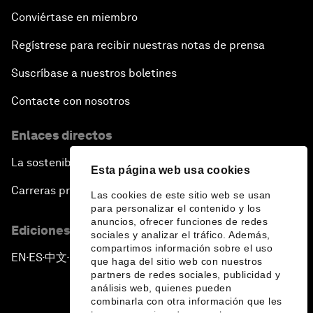
Conviértase en miembro
Regístrese para recibir nuestras notas de prensa
Suscríbase a nuestros boletines
Contacte con nosotros
Enlaces directos
La sostenibilidad en el Foro
Esta página web usa cookies
Carreras profesionales
Las cookies de este sitio web se usan
para personalizar el contenido y los
anuncios, ofrecer funciones de redes
Ediciones en otros idiomas
sociales y analizar el tráfico. Además,
compartimos información sobre el uso
EN
ES
中文
日本語
▪
▪
▪
que haga del sitio web con nuestros
partners de redes sociales, publicidad y
análisis web, quienes pueden
combinarla con otra información que les