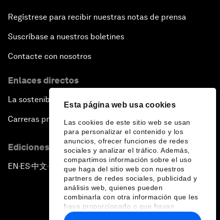
Regístrese para recibir nuestras notas de prensa
Suscríbase a nuestros boletines
Contacte con nosotros
Enlaces directos
La sostenibilidad en el Foro
Esta página web usa cookies
Carreras profesionales
Las cookies de este sitio web se usan
para personalizar el contenido y los
anuncios, ofrecer funciones de redes
Ediciones en otros idiomas
sociales y analizar el tráfico. Además,
compartimos información sobre el uso
EN
ES
中文
日本語
▪
▪
▪
que haga del sitio web con nuestros
partners de redes sociales, publicidad y
análisis web, quienes pueden
combinarla con otra información que les
haya proporcionado o que hayan
recopilado a partir del uso que haya