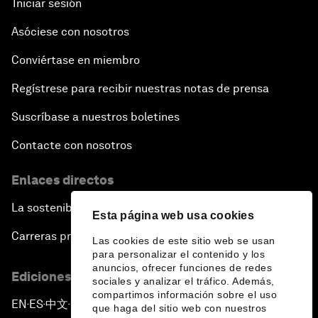
Iniciar sesión
Asóciese con nosotros
Conviértase en miembro
Regístrese para recibir nuestras notas de prensa
Suscríbase a nuestros boletines
Contacte con nosotros
Enlaces directos
La sostenibilidad en el Foro
Esta página web usa cookies
Carreras profesionales
Las cookies de este sitio web se usan
para personalizar el contenido y los
anuncios, ofrecer funciones de redes
Ediciones en otros idiomas
sociales y analizar el tráfico. Además,
compartimos información sobre el uso
EN
ES
中文
日本語
▪
▪
▪
que haga del sitio web con nuestros