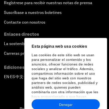
Regístrese para recibir nuestras notas de prensa
Suscríbase a nuestros boletines
Contacte con nosotros
Enlaces directos
La sostenibilidad en el Foro
Esta página web usa cookies
Carreras profesionales
Las cookies de este sitio web se usan
para personalizar el contenido y los
anuncios, ofrecer funciones de redes
Ediciones en otros idiomas
sociales y analizar el tráfico. Además,
compartimos información sobre el uso
EN
ES
中文
日本語
▪
▪
▪
que haga del sitio web con nuestros
partners de redes sociales, publicidad y
análisis web, quienes pueden
combinarla con otra información que les
haya proporcionado o que hayan
recopilado a partir del uso que haya
Denegar
hecho de sus servicios.
Política de privacidad y normas de uso