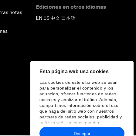
Ediciones en otros idiomas
tras notas
EN
ES
中文
日本語
▪
▪
▪
ines
Esta página web usa cookies
Las cookies de este sitio web se usan
para personalizar el contenido y los
anuncios, ofrecer funciones de redes
sociales y analizar el tráfico. Además,
compartimos información sobre el uso
que haga del sitio web con nuestros
partners de redes sociales, publicidad y
análisis web, quienes pueden
combinarla con otra información que les
Denegar
haya proporcionado o que hayan