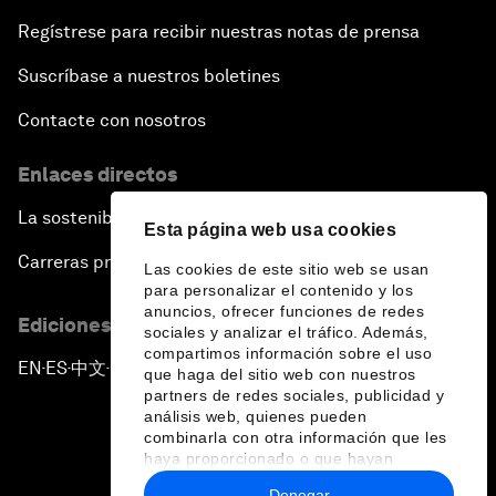
Regístrese para recibir nuestras notas de prensa
Suscríbase a nuestros boletines
Contacte con nosotros
Enlaces directos
La sostenibilidad en el Foro
Esta página web usa cookies
Carreras profesionales
Las cookies de este sitio web se usan
para personalizar el contenido y los
anuncios, ofrecer funciones de redes
Ediciones en otros idiomas
sociales y analizar el tráfico. Además,
compartimos información sobre el uso
EN
ES
中文
日本語
▪
▪
▪
que haga del sitio web con nuestros
partners de redes sociales, publicidad y
análisis web, quienes pueden
combinarla con otra información que les
haya proporcionado o que hayan
recopilado a partir del uso que haya
Denegar