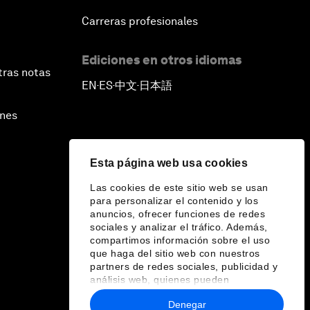
Carreras profesionales
Ediciones en otros idiomas
tras notas
EN
ES
中文
日本語
▪
▪
▪
ines
Esta página web usa cookies
Las cookies de este sitio web se usan
para personalizar el contenido y los
anuncios, ofrecer funciones de redes
sociales y analizar el tráfico. Además,
compartimos información sobre el uso
que haga del sitio web con nuestros
partners de redes sociales, publicidad y
análisis web, quienes pueden
combinarla con otra información que les
Denegar
haya proporcionado o que hayan