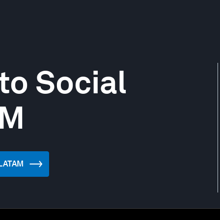
to Social
AM
n LATAM