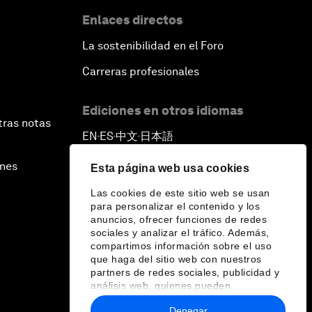
Enlaces directos
La sostenibilidad en el Foro
Carreras profesionales
Ediciones en otros idiomas
tras notas
EN
ES
中文
日本語
▪
▪
▪
ines
Esta página web usa cookies
Las cookies de este sitio web se usan
para personalizar el contenido y los
anuncios, ofrecer funciones de redes
sociales y analizar el tráfico. Además,
compartimos información sobre el uso
que haga del sitio web con nuestros
partners de redes sociales, publicidad y
análisis web, quienes pueden
combinarla con otra información que les
Denegar