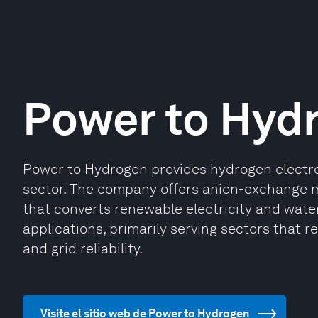
Power to Hyd
Power to Hydrogen provides hydrogen electrol
sector. The company offers anion-exchange 
that converts renewable electricity and wate
applications, primarily serving sectors that 
and grid reliability.
Visite el sitio web de Power to Hydrogen