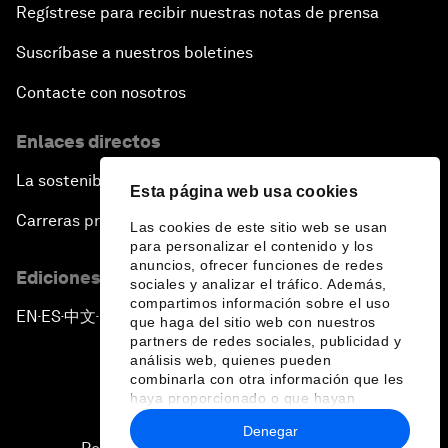
Regístrese para recibir nuestras notas de prensa
Suscríbase a nuestros boletines
Contacte con nosotros
Enlaces directos
La sostenibilidad en el Foro
Esta página web usa cookies
Carreras profesionales
Las cookies de este sitio web se usan
para personalizar el contenido y los
anuncios, ofrecer funciones de redes
Ediciones en otros idiomas
sociales y analizar el tráfico. Además,
compartimos información sobre el uso
EN
ES
中文
日本語
▪
▪
▪
que haga del sitio web con nuestros
partners de redes sociales, publicidad y
análisis web, quienes pueden
combinarla con otra información que les
haya proporcionado o que hayan
recopilado a partir del uso que haya
Denegar
hecho de sus servicios.