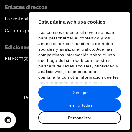
Enlaces directos
La sostenibilidad en el Foro
Esta página web usa cookies
Carreras profesionales
Las cookies de este sitio web se usan
para personalizar el contenido y los
anuncios, ofrecer funciones de redes
Ediciones en otros idiomas
sociales y analizar el tráfico. Además,
compartimos información sobre el uso
EN
ES
中文
日本語
▪
▪
▪
que haga del sitio web con nuestros
partners de redes sociales, publicidad y
análisis web, quienes pueden
combinarla con otra información que les
haya proporcionado o que hayan
recopilado a partir del uso que haya
Denegar
hecho de sus servicios.
Política de privacidad y normas de uso
Permitir todas
Sitemap
Personalizar
©
2026
Foro Económico Mundial
EN
ES
中文
日本語