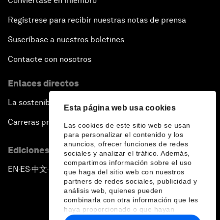
Conviértase en miembro
Regístrese para recibir nuestras notas de prensa
Suscríbase a nuestros boletines
Contacte con nosotros
Enlaces directos
La sostenibilidad en el Foro
Esta página web usa cookies
Carreras profesionales
Las cookies de este sitio web se usan
para personalizar el contenido y los
anuncios, ofrecer funciones de redes
Ediciones en otros idiomas
sociales y analizar el tráfico. Además,
compartimos información sobre el uso
EN
ES
中文
日本語
▪
▪
▪
que haga del sitio web con nuestros
partners de redes sociales, publicidad y
análisis web, quienes pueden
combinarla con otra información que les
haya proporcionado o que hayan
recopilado a partir del uso que haya