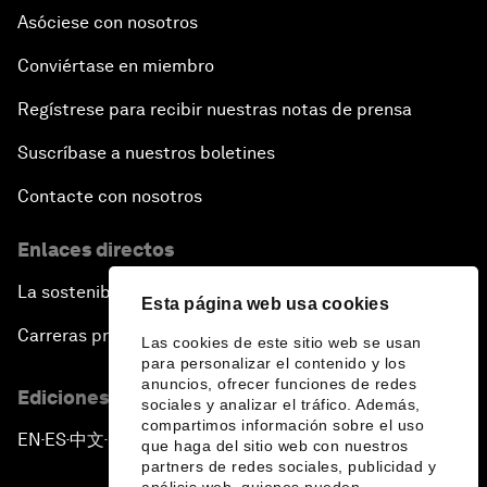
Asóciese con nosotros
Conviértase en miembro
Regístrese para recibir nuestras notas de prensa
Suscríbase a nuestros boletines
Contacte con nosotros
Enlaces directos
La sostenibilidad en el Foro
Esta página web usa cookies
Carreras profesionales
Las cookies de este sitio web se usan
para personalizar el contenido y los
anuncios, ofrecer funciones de redes
Ediciones en otros idiomas
sociales y analizar el tráfico. Además,
compartimos información sobre el uso
EN
ES
中文
日本語
▪
▪
▪
que haga del sitio web con nuestros
partners de redes sociales, publicidad y