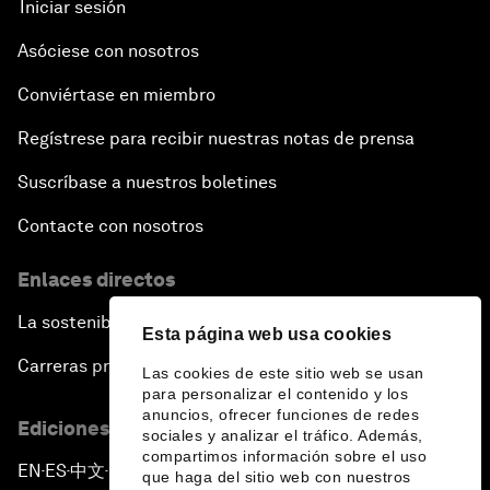
Iniciar sesión
Asóciese con nosotros
Conviértase en miembro
Regístrese para recibir nuestras notas de prensa
Suscríbase a nuestros boletines
Contacte con nosotros
Enlaces directos
La sostenibilidad en el Foro
Esta página web usa cookies
Carreras profesionales
Las cookies de este sitio web se usan
para personalizar el contenido y los
anuncios, ofrecer funciones de redes
Ediciones en otros idiomas
sociales y analizar el tráfico. Además,
compartimos información sobre el uso
EN
ES
中文
日本語
▪
▪
▪
que haga del sitio web con nuestros