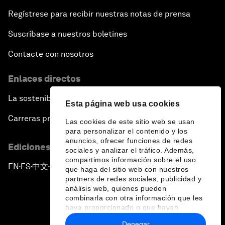
Regístrese para recibir nuestras notas de prensa
Suscríbase a nuestros boletines
Contacte con nosotros
Enlaces directos
La sostenibilidad en el Foro
Esta página web usa cookies
Carreras profesionales
Las cookies de este sitio web se usan
para personalizar el contenido y los
anuncios, ofrecer funciones de redes
Ediciones en otros idiomas
sociales y analizar el tráfico. Además,
compartimos información sobre el uso
EN
ES
中文
日本語
▪
▪
▪
que haga del sitio web con nuestros
partners de redes sociales, publicidad y
análisis web, quienes pueden
combinarla con otra información que les
haya proporcionado o que hayan
recopilado a partir del uso que haya
Denegar