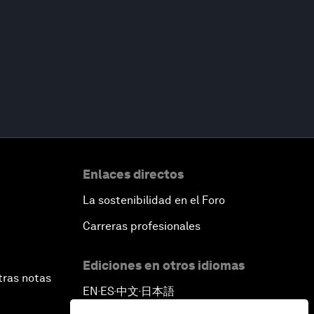
Enlaces directos
La sostenibilidad en el Foro
Carreras profesionales
Ediciones en otros idiomas
tras notas
EN
ES
中文
日本語
▪
▪
▪