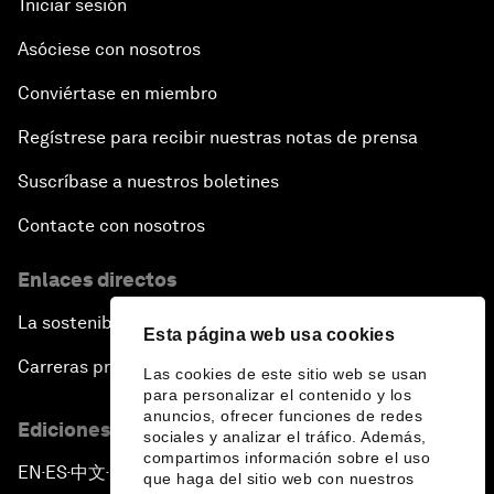
Iniciar sesión
Asóciese con nosotros
Conviértase en miembro
Regístrese para recibir nuestras notas de prensa
Suscríbase a nuestros boletines
Contacte con nosotros
Enlaces directos
La sostenibilidad en el Foro
Esta página web usa cookies
Carreras profesionales
Las cookies de este sitio web se usan
para personalizar el contenido y los
anuncios, ofrecer funciones de redes
Ediciones en otros idiomas
sociales y analizar el tráfico. Además,
compartimos información sobre el uso
EN
ES
中文
日本語
▪
▪
▪
que haga del sitio web con nuestros