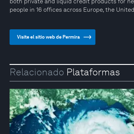
both private and liquid credit products for n
people in 16 offices across Europe, the Unite
Visite el sitio web de Permira
Relacionado
Plataformas