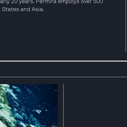
early 20 years. Permira employs over 500
d States and Asia.