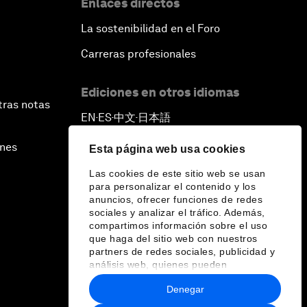
Enlaces directos
La sostenibilidad en el Foro
Carreras profesionales
Ediciones en otros idiomas
tras notas
EN
ES
中文
日本語
▪
▪
▪
ines
Esta página web usa cookies
Las cookies de este sitio web se usan
para personalizar el contenido y los
anuncios, ofrecer funciones de redes
sociales y analizar el tráfico. Además,
compartimos información sobre el uso
que haga del sitio web con nuestros
partners de redes sociales, publicidad y
análisis web, quienes pueden
combinarla con otra información que les
Denegar
haya proporcionado o que hayan
recopilado a partir del uso que haya