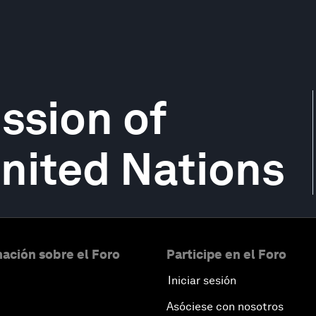
ssion of
United Nations
ación sobre el Foro
Participe en el Foro
Iniciar sesión
Asóciese con nosotros