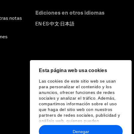
Ediciones en otros idiomas
tras notas
EN
ES
中文
日本語
▪
▪
▪
ines
Esta página web usa cookies
Las cookies de este sitio web se usan
para personalizar el contenido y los
anuncios, ofrecer funciones de redes
sociales y analizar el tráfico. Además,
compartimos información sobre el uso
que haga del sitio web con nuestros
partners de redes sociales, publicidad y
análisis web, quienes pueden
combinarla con otra información que les
Denegar
haya proporcionado o que hayan